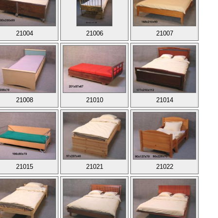
21004
21006
21007
21008
21010
21014
21015
21021
21022