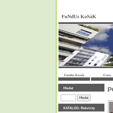
FuNdUs KoSáK
Fundus Kosák
O nás
P
Hledat
KATALOG: Rekvizity