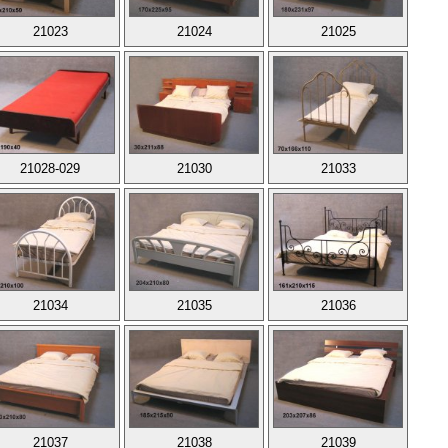
21023
21024
21025
21028-029
21030
21033
21034
21035
21036
21037
21038
21039