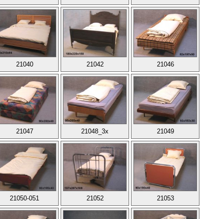
21040
21042
21046
21047
21048_3x
21049
21050-051
21052
21053