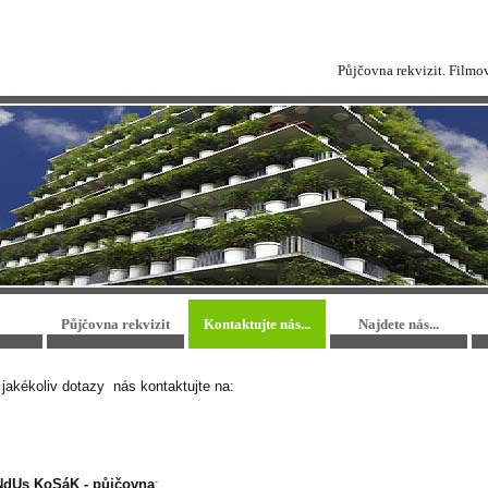
Půjčovna rekvizit. Filmo
Půjčovna rekvizit
Kontaktujte nás...
Najdete nás...
 jakékoliv dotazy nás kontaktujte na:
dUs KoSáK - půjčovna
: