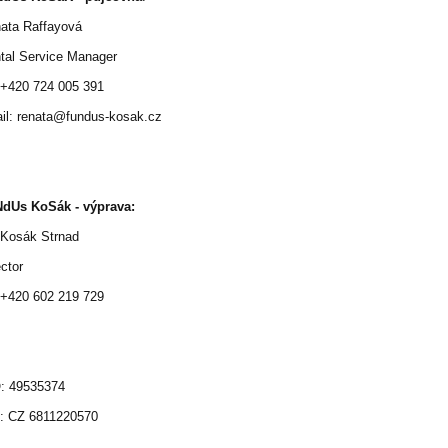
ata Raffayová
tal Service Manager
: +420 724 005 391
il: renata@fundus-kosak.cz
dUs KoSák - výprava:
í Kosák Strnad
ector
: +420 602 219 729
: 49535374
: CZ 6811220570