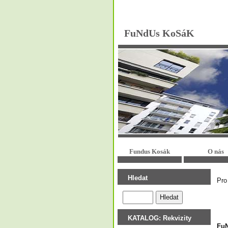
FuNdUs KoSáK
Fundus Kosák
O nás
Hledat
Pro
KATALOG: Rekvizity
FuN