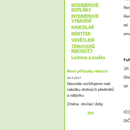
INTERIÉROVÉ
Ren
DOPLŇKY
INTERIÉROVÉ
Ren
VYBAVENÍ
tel
KANCELÁŘ
NÁBYTEK
ema
OSVĚTLENÍ
TÉMATICKÉ
REKVIZITY
Lednice a pračky
FuN
Jiř
Nové přírůstky rekvizit
Dir
24.3.2017
Neustále rozšiřujeme naši
tel
nabídku drobných předmětů
a nábytku.
Změna otvírací doby.
IČO
RSS
DIČ